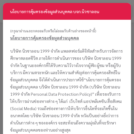
Toggl
นโยบายการคุ้มครองข้อมูลส่วนบุคคล บจก.นิวซาลอน
naviga
NewSalon
-
(กรุณาอ่านและกดยอมรับหรือไม่ยอมรับด้านล่างของหน้านี้)
go
นโยบายการคุ้มครองข้อมูลส่วนบุคคล
to
homepage
บริษัท นิวซาลอน 1999 จำกัด แพลตฟอร์มดิจิทัลสำหรับการจัดการ
ศึกษาตลอดชีวิต ภายใต้การดำเนินการของ บริษัท นิวซาลอน 1999
กรอกข้อมูลบัณฑิต
เลือกภาพชุด
ยืนยันการจอง
ชำระเงิน/รับหมายเลข
แจ้งการชำระเงิน
(Insert Information)
(Select Photo
(Confirm Order)
จอง
(Payment Submission)
จำกัด ในฐานะองค์กรที่ได้รับความไว้วางใจจากผู้ฟัง ผู้ชม หรือผู้รับ
Package)
(Checkout/Payment)
บริการ มีความตระหนัก และให้ความสำคัญต่อการคุ้มครองสิทธิใน
ข้อมูลส่วนบุคคล จึงได้ดำเนินการประกาศใช้“นโยบายการคุ้มครอง
ข้อมูลส่วนบุคคล บริษัท นิวซาลอน 1999 จำกัด (บริษัท นิวซาลอน
ระบบจองรูปถ่ายบัณฑิตออนไลน์ (Graduate Photo
1999 จำกัด Personal Data Protection Policy)” เพื่อรองรับการ
Order)
ให้บริการผ่านช่องทางต่าง ๆ ได้แก่ เว็บไซต์ แอปพลิเคชัน สื่อสังคม
โปรดเลือกมหาวิทยาลัยให้ถูกต้อง (Please select your
(Social Media) รวมถึงช่องทางการให้บริการอื่นใดที่จะเกิดขึ้นใน
university)
อนาคตโดย บริษัท นิวซาลอน 1999 จำกัด หวังเป็นอย่างยิ่งว่าการ
หากไม่พบชื่อมหาวิทยาลัย
หรือสั่งจองผิดพลาด
ดำเนินการต่าง ๆ ขององค์กร จะสะท้อนถึงความมุ่งมั่นที่จะรักษา
สามารถติดต่อได้ที่
LINE id : @newsalon1999
ข้อมูลส่วนบุคคลของท่านอย่างสูงสุด