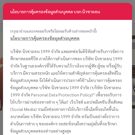
Toggl
นโยบายการคุ้มครองข้อมูลส่วนบุคคล บจก.นิวซาลอน
naviga
NewSalon
-
(กรุณาอ่านและกดยอมรับหรือไม่ยอมรับด้านล่างของหน้านี้)
go
นโยบายการคุ้มครองข้อมูลส่วนบุคคล
to
homepage
บริษัท นิวซาลอน 1999 จำกัด แพลตฟอร์มดิจิทัลสำหรับการจัดการ
ศึกษาตลอดชีวิต ภายใต้การดำเนินการของ บริษัท นิวซาลอน 1999
จำกัด ในฐานะองค์กรที่ได้รับความไว้วางใจจากผู้ฟัง ผู้ชม หรือผู้รับ
บริการ มีความตระหนัก และให้ความสำคัญต่อการคุ้มครองสิทธิใน
ข้อมูลส่วนบุคคล จึงได้ดำเนินการประกาศใช้“นโยบายการคุ้มครอง
ข้อมูลส่วนบุคคล บริษัท นิวซาลอน 1999 จำกัด (บริษัท นิวซาลอน
1999 จำกัด Personal Data Protection Policy)” เพื่อรองรับการ
ให้บริการผ่านช่องทางต่าง ๆ ได้แก่ เว็บไซต์ แอปพลิเคชัน สื่อสังคม
(Social Media) รวมถึงช่องทางการให้บริการอื่นใดที่จะเกิดขึ้นใน
ห้องภาพนิวซาลอน 1999
อนาคตโดย บริษัท นิวซาลอน 1999 จำกัด หวังเป็นอย่างยิ่งว่าการ
ดำเนินการต่าง ๆ ขององค์กร จะสะท้อนถึงความมุ่งมั่นที่จะรักษา
NEW SALON 1999
ข้อมูลส่วนบุคคลของท่านอย่างสูงสุด
จองรูป