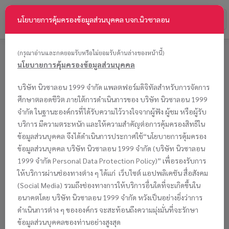
Toggl
นโยบายการคุ้มครองข้อมูลส่วนบุคคล บจก.นิวซาลอน
naviga
NewSalon
-
(กรุณาอ่านและกดยอมรับหรือไม่ยอมรับด้านล่างของหน้านี้)
go
นโยบายการคุ้มครองข้อมูลส่วนบุคคล
to
ดาวน์โหลดภาพถ่าย (Download Photo)
homepage
บริษัท นิวซาลอน 1999 จำกัด แพลตฟอร์มดิจิทัลสำหรับการจัดการ
ศึกษาตลอดชีวิต ภายใต้การดำเนินการของ บริษัท นิวซาลอน 1999
จำกัด ในฐานะองค์กรที่ได้รับความไว้วางใจจากผู้ฟัง ผู้ชม หรือผู้รับ
บริการ มีความตระหนัก และให้ความสำคัญต่อการคุ้มครองสิทธิใน
ข้อมูลส่วนบุคคล จึงได้ดำเนินการประกาศใช้“นโยบายการคุ้มครอง
ข้อมูลส่วนบุคคล บริษัท นิวซาลอน 1999 จำกัด (บริษัท นิวซาลอน
1999 จำกัด Personal Data Protection Policy)” เพื่อรองรับการ
ให้บริการผ่านช่องทางต่าง ๆ ได้แก่ เว็บไซต์ แอปพลิเคชัน สื่อสังคม
(Social Media) รวมถึงช่องทางการให้บริการอื่นใดที่จะเกิดขึ้นใน
อนาคตโดย บริษัท นิวซาลอน 1999 จำกัด หวังเป็นอย่างยิ่งว่าการ
ตัวอย่าง (Example)
ดำเนินการต่าง ๆ ขององค์กร จะสะท้อนถึงความมุ่งมั่นที่จะรักษา
เมื่อบัณฑิตได้รับภาพ
ข้อมูลส่วนบุคคลของท่านอย่างสูงสุด
password
จะแสดงอยู่ภายในภาพเล็กดังตัวอย่าง